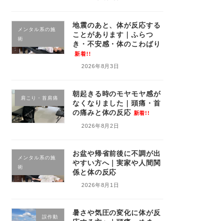
地震のあと、体が反応する
メンタル系の施
ことがあります｜ふらつ
術
き・不安感・体のこわばり
新着!!
2026年8月3日
朝起きる時のモヤモヤ感が
肩こり・首肩痛
なくなりました｜頭痛・首
の痛みと体の反応
新着!!
2026年8月2日
お盆や帰省前後に不調が出
メンタル系の施
やすい方へ｜実家や人間関
術
係と体の反応
2026年8月1日
暑さや気圧の変化に体が反
誤作動