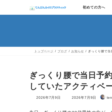
コ
ナ
初めての方へ
ン
ビ
テ
ゲ
ン
ー
ツ
シ
へ
ョ
トップページ
ブログ
お知らせ
ぎっくり腰で当
ス
ン
キ
に
ッ
移
ぎっくり腰で当日予約
プ
動
していたアクティベ
最
2026年7月9日
2026年7月9日
te
終
更