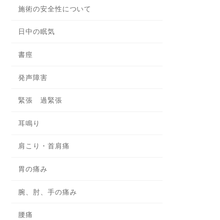
施術の安全性について
日中の眠気
書痙
発声障害
緊張 過緊張
耳鳴り
肩こり・首肩痛
胃の痛み
腕、肘、手の痛み
腰痛