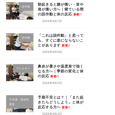
朝起きると腰が痛い・首や
誤作動
肩が痛い方へ｜寝ている間
の誤作動と体の反応
新着!!
2026年8月7日
「これは誤作動」と思って
誤作動
も、すぐに楽にならないこ
とがあります
新着!!
2026年8月6日
鼻炎が暑さや温度差で強く
アレルギー
なる方へ｜季節の変化と体
の反応
新着!!
2026年8月5日
予期不安とは？｜「また起
不安感・強迫性
きたらどうしよう」と体が
障害
反応する方へ
新着!!
2026年8月4日