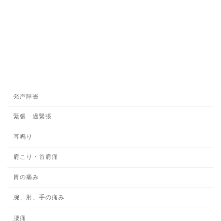
多汗
心因性頻尿
施術の安全性について
書痙
発声障害
緊張 過緊張
耳鳴り
肩こり・首肩痛
胃の痛み
腕、肘、手の痛み
腰痛