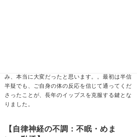
たが、藁にも縋る思いで来院されました。
【変化】
ラウンドするたびに改善点をカウンセ
リング（脳の調整）していくことで、今では平均
100程度まで回復。「もっと早く出会えていた
ら」と思うほど、ゴルフへの気持ちが前向きにな
りました。
■ 院長・野間より：
10年という長い期間の苦し
み、本当に大変だったと思います。。最初は半信
半疑でも、ご自身の体の反応を信じて通ってくだ
さったことが、長年のイップスを克服する鍵とな
りました。
【自律神経の不調：不眠・めま