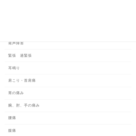
施術の安全性について
日中の眠気
書痙
発声障害
緊張 過緊張
耳鳴り
肩こり・首肩痛
胃の痛み
腕、肘、手の痛み
腰痛
腹痛