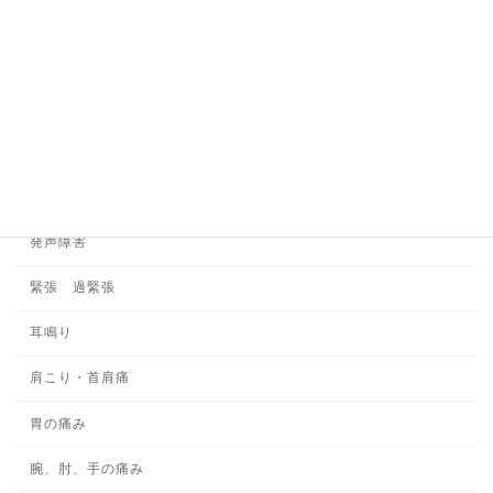
多汗
心因性頻尿
施術の安全性について
日中の眠気
書痙
発声障害
緊張 過緊張
耳鳴り
肩こり・首肩痛
胃の痛み
腕、肘、手の痛み