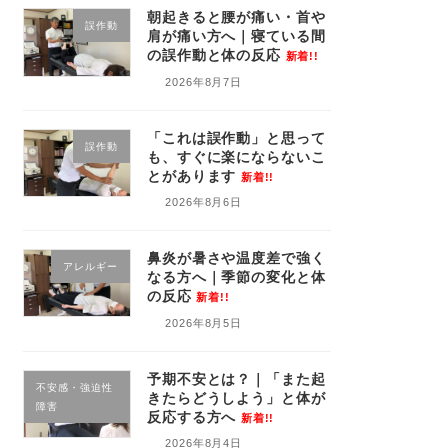
朝起きると腰が痛い・首や
誤作動
肩が痛い方へ｜寝ている間
の誤作動と体の反応
新着!!
2026年8月7日
「これは誤作動」と思って
誤作動
も、すぐに楽にならないこ
とがあります
新着!!
2026年8月6日
鼻炎が暑さや温度差で強く
アレルギー
なる方へ｜季節の変化と体
の反応
新着!!
2026年8月5日
予期不安とは？｜「また起
不安感・強迫性
きたらどうしよう」と体が
障害
反応する方へ
新着!!
2026年8月4日