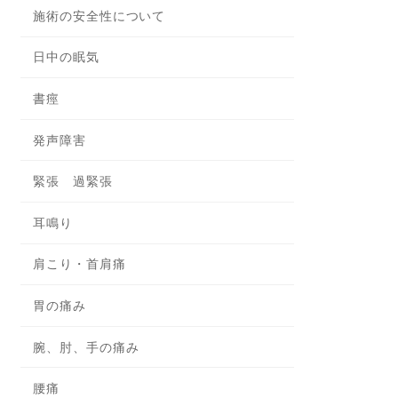
施術の安全性について
日中の眠気
書痙
発声障害
緊張 過緊張
耳鳴り
肩こり・首肩痛
胃の痛み
腕、肘、手の痛み
腰痛