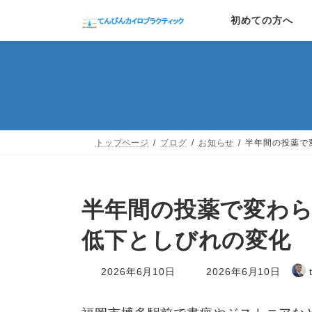
コ
ナ
初めての方へ
ン
ビ
テ
ゲ
ン
ー
ツ
シ
へ
ョ
トップページ
ブログ
お知らせ
半年間の投薬で
ス
ン
キ
に
ッ
移
半年間の投薬で変わ
プ
動
低下としびれの変化
最
2026年6月10日
2026年6月10日
終
更