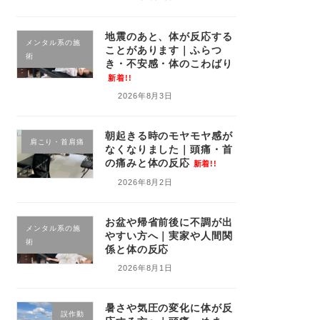
地震のあと、体が反応する
メンタル系の施
ことがあります｜ふらつ
術
き・不安感・体のこわばり
新着!!
2026年8月3日
朝起きる時のモヤモヤ感が
肩こり・首肩痛
なくなりました｜頭痛・首
の痛みと体の反応
新着!!
2026年8月2日
お盆や帰省前後に不調が出
メンタル系の施
やすい方へ｜実家や人間関
術
係と体の反応
2026年8月1日
暑さや気圧の変化に体が反
誤作動