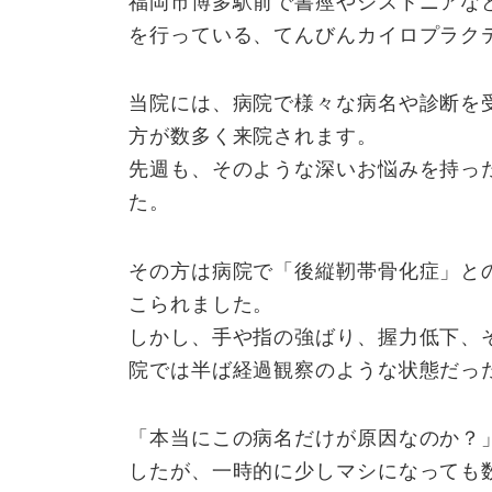
福岡市博多駅前で書痙やジストニアな
新
を行っている、てんびんカイロプラク
日
時
当院には、病院で様々な病名や診断を
:
方が数多く来院されます。
先週も、そのような深いお悩みを持っ
た。
その方は病院で「後縦靭帯骨化症」と
こられました。
しかし、手や指の強ばり、握力低下、
院では半ば経過観察のような状態だっ
「本当にこの病名だけが原因なのか？
したが、一時的に少しマシになっても