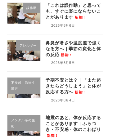
「これは誤作動」と思って
誤作動
も、すぐに楽にならないこ
とがあります
新着!!
2026年8月6日
鼻炎が暑さや温度差で強く
アレルギー
なる方へ｜季節の変化と体
の反応
新着!!
2026年8月5日
予期不安とは？｜「また起
不安感・強迫性
きたらどうしよう」と体が
障害
反応する方へ
新着!!
2026年8月4日
地震のあと、体が反応する
メンタル系の施
ことがあります｜ふらつ
術
き・不安感・体のこわばり
新着!!