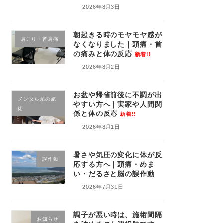
2026年8月3日
朝起きる時のモヤモヤ感が
肩こり・首肩痛
なくなりました｜頭痛・首
の痛みと体の反応
新着!!
2026年8月2日
お盆や帰省前後に不調が出
メンタル系の施
やすい方へ｜実家や人間関
術
係と体の反応
新着!!
2026年8月1日
暑さや気圧の変化に体が反
誤作動
応する方へ｜頭痛・めま
い・だるさと脳の誤作動
2026年7月31日
調子が悪い時は、施術間隔
お知らせ