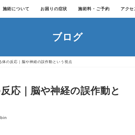
施術について
お困りの症状
施術料・ご予約
アクセ
ブログ
る体の反応｜脳や神経の誤作動という視点
の反応｜脳や神経の誤作動と
nbin