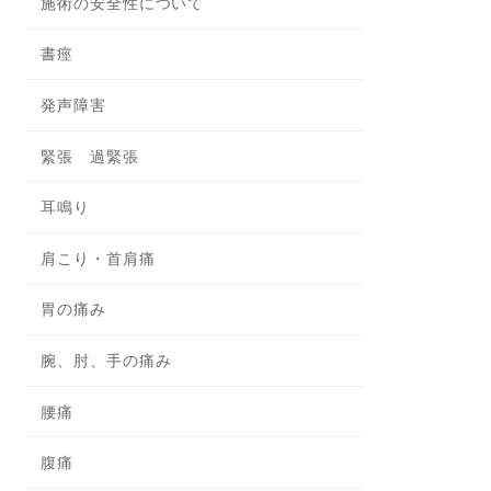
施術の安全性について
書痙
発声障害
緊張 過緊張
耳鳴り
肩こり・首肩痛
胃の痛み
腕、肘、手の痛み
腰痛
腹痛