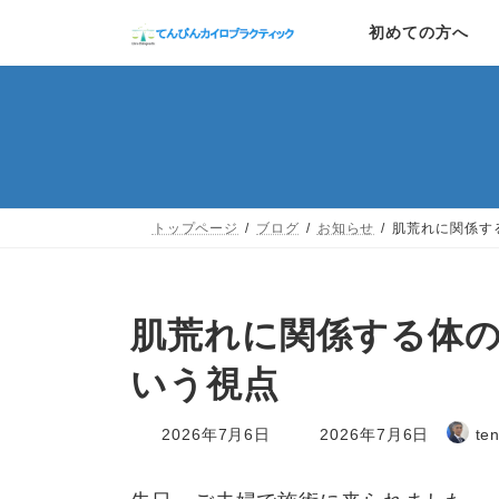
コ
ナ
初めての方へ
ン
ビ
テ
ゲ
ン
ー
ツ
シ
へ
ョ
トップページ
ブログ
お知らせ
肌荒れに関係す
ス
ン
キ
に
ッ
移
肌荒れに関係する体
プ
動
いう視点
最
2026年7月6日
2026年7月6日
te
終
更