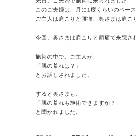
先日、ご夫婦で施術に来られました。
新
このご夫婦は、月に1度くらいのペー
日
ご主人は肩こりと腰痛、奥さまは肩こ
時
:
今回、奥さまは肩こりと頭痛で来院さ
施術の中で、ご主人が、
「肌の荒れは？」
とお話しされました。
すると奥さまも、
「肌の荒れも施術できますか？」
と聞かれました。